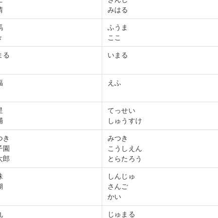
晴
みはる
馬
ふうま
々
ここ
まる
いまる
福
えふ
星
てっせい
輔
しゅうすけ
つき
みつき
子園
こうしえん
太郎
とらたろう
珠
しんじゅ
瑚
さんご
かい
丸
じゅまる