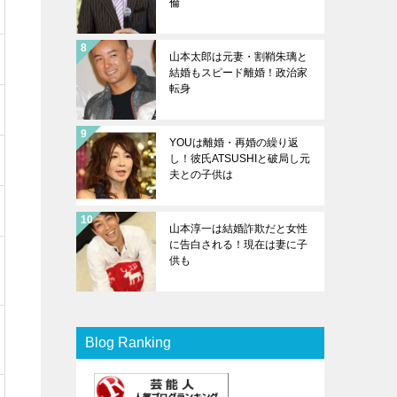
倫
山本太郎は元妻・割鞘朱璃と
結婚もスピード離婚！政治家
転身
YOUは離婚・再婚の繰り返
し！彼氏ATSUSHIと破局し元
夫との子供は
山本淳一は結婚詐欺だと女性
に告白される！現在は妻に子
供も
Blog Ranking