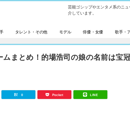
芸能ゴシップやエンタメ系のニュ
介しています。
手
タレント・その他
モデル
俳優・女優
歌手・
ームまとめ！的場浩司の娘の名前は宝
0
Pocket
LINE