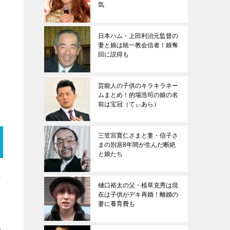
気
日本ハム・上田利治元監督の
妻と娘は統一教会信者！娘奪
回に説得も
芸能人の子供のキラキラネー
ムまとめ！的場浩司の娘の名
前は宝冠（てぃあら）
三笠宮寛仁さまと妻・信子さ
まの別居8年間が生んだ断絶
と娘たち
時
樋口裕太の父・植草克秀は現
在は子供がデキ再婚！離婚の
妻に養育費も