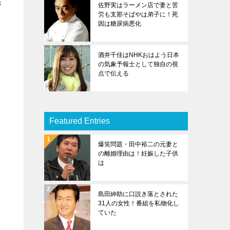
供
佐野実はラーメン店で妻と苦
労も支那そばやは弟子に！死
因は糖尿病悪化
酒井千佳はNHKおはよう日本
の気象予報士として独自の視
点で伝える
Featured Entries
爆笑問題・田中裕二の元妻と
の離婚理由は！妊娠した子供
は
島田紳助に口説き落とされた
31人の女性！番組を私物化し
ていた