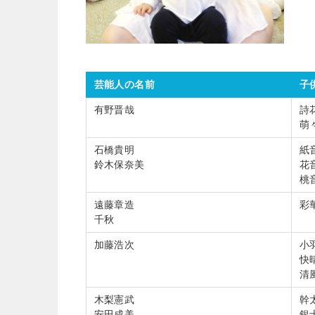
芸能人の名前
子
有野晋哉
詩
萌
石橋貴明
紙
鈴木保奈美
花
桃
遠藤章造
彩
千秋
加藤浩次
小
快
清
木梨憲武
幹
安田成美
銀