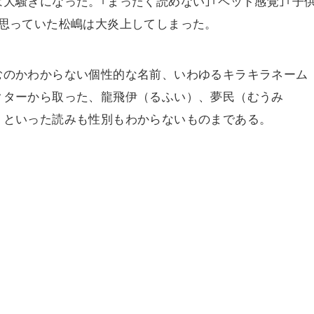
大騒ぎになった。｢まったく読めない｣｢ペット感覚｣｢子
と思っていた松嶋は大炎上してしまった。
むのかわからない個性的な名前、いわゆるキラキラネーム
クターから取った、龍飛伊（るふい）、夢民（むうみ
）といった読みも性別もわからないものまである。