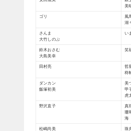
美
ゴリ
風
湖
さんま
い
大竹しのぶ
鈴木おさむ
笑
大島美幸
田村亮
哲
柊
ダンカン
美
飯塚初美
甲
虎
野沢直子
真
珊
海
松嶋尚美
珠