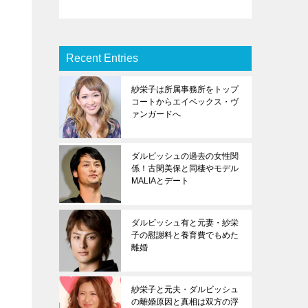
Recent Entries
紗栄子は所属事務所をトップ
コートからエイベックス・ヴ
ァンガードへ
ダルビッシュの過去の女性関
係！古閑美保と同棲やモデル
MALIAとデート
ダルビッシュ有と元妻・紗栄
子の慰謝料と養育費でもめた
離婚
紗栄子と元夫・ダルビッシュ
の離婚原因と真相は双方の浮