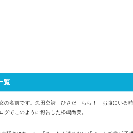
一覧
長女の名前です。久田空詩 ひさだ らら！ お腹にいる
ブログでこのように報告した松嶋尚美。