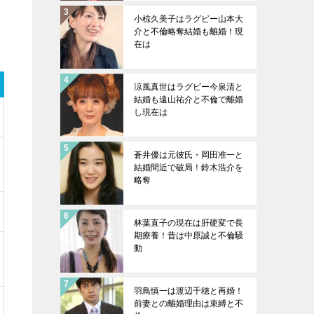
小椋久美子はラグビー山本大
介と不倫略奪結婚も離婚！現
在は
涼風真世はラグビー今泉清と
結婚も遠山祐介と不倫で離婚
し現在は
蒼井優は元彼氏・岡田准一と
結婚間近で破局！鈴木浩介を
略奪
林葉直子の現在は肝硬変で長
期療養！昔は中原誠と不倫騒
動
羽鳥慎一は渡辺千穂と再婚！
前妻との離婚理由は束縛と不