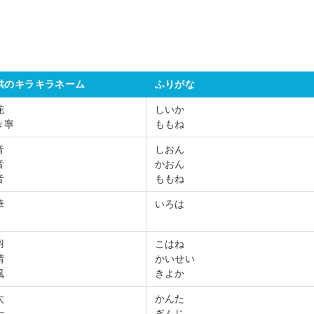
供のキラキラネーム
ふりがな
花
しいか
々寧
ももね
音
しおん
音
かおん
音
ももね
華
いろは
羽
こはね
晴
かいせい
風
きよか
太
かんた
士
ぎんじ