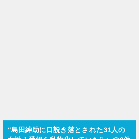
ゲ
ー
シ
ョ
ン
“島田紳助に口説き落とされた31人の