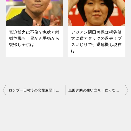
宮迫博之は不倫で鬼嫁と離
アジアン隅田美保は桐谷健
婚危機も！胃がん手術から
太に猛アタックの過去！ブ
復帰し子供は
スいじりで引退危機も現在
は
ロンブー田村淳の恋愛遍歴！藤崎奈々子から香那まで理想の女性像は
島田紳助の生い立ち！亡くなった父に毎日お見舞いをしていた
投
稿
ナ
ビ