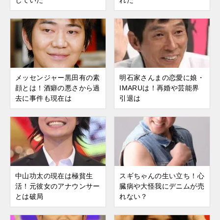
していた
れた
メッセンジャー黒田有の素
明石家さんまの恋愛に娘・
顔とは！酒癖の悪さから過
IMARUは！再婚や芸能界
去に事件も現在は
引退は
中山功太の現在は極貧生
スギちゃんの生い立ち！心
活！元彼女のアナウンサー
臓病や大怪我にデニムが売
とは破局
れない？