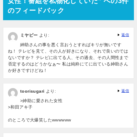
女性！番組を私物化していた” への3件
のフィードバック
ミヤピー
より:
返信
紳助さんの事を悪く言おうとすればキリが無いです
ね！ テレビを見て、その人が好きになり、それで良いのでは
ないですか？ テレビに出てる人、その過去、その人間性まで
否定するのはどうかなぁ〜 私は純粋にてに出ている紳助さん
か好きですけどね！
toorisugari
より:
返信
>紳助に愛された女性
>和田アキ子
のところで大爆笑したwwwwww