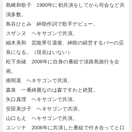
島崎和歌子 1990年に初共演をしてから司会など共
演多数。
鳥谷ひとみ 紳助作詞で歌手デビュー。
スザンヌ ヘキサゴンで共演。
細木美和 芸能界引退後、紳助の経営するバーの店
長になる。（現在はいない）
松下奈緒 2008年に自身の番組で淡路島旅行を企
画。
南明菜 ヘキサゴンで共演。
森泉 一番綺麗なのは森ですわと絶賛。
矢口真理 ヘキサゴンで共演。
安田美沙子 ヘキサゴンで共演。
山口もえ ヘキサゴンで共演。
ユンソナ 2006年に共演した番組で付き合ってと口