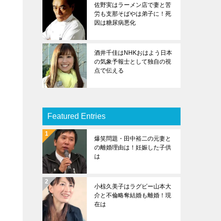
佐野実はラーメン店で妻と苦
労も支那そばやは弟子に！死
因は糖尿病悪化
酒井千佳はNHKおはよう日本
の気象予報士として独自の視
点で伝える
Featured Entries
爆笑問題・田中裕二の元妻と
の離婚理由は！妊娠した子供
は
小椋久美子はラグビー山本大
介と不倫略奪結婚も離婚！現
在は