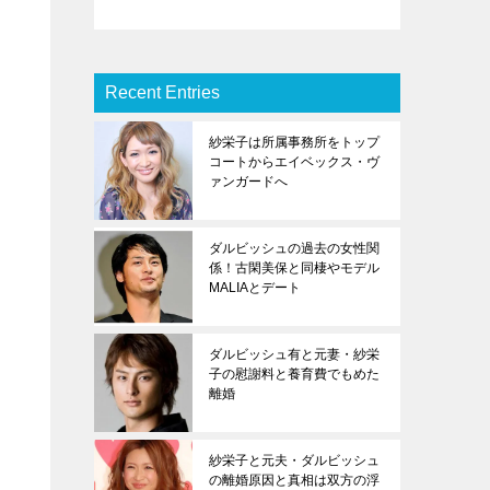
Recent Entries
紗栄子は所属事務所をトップ
コートからエイベックス・ヴ
ァンガードへ
ダルビッシュの過去の女性関
係！古閑美保と同棲やモデル
MALIAとデート
ダルビッシュ有と元妻・紗栄
子の慰謝料と養育費でもめた
離婚
紗栄子と元夫・ダルビッシュ
の離婚原因と真相は双方の浮