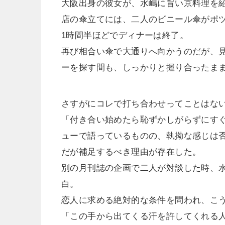
大阪出身の彼女が、水嶋に旨い京料理を
店の傘立てには、二人のビニール傘がポ
1時間半ほどでディナーは終了。
再び相合い傘で大通りへ向かうのだが、
ーを探す間も、しっかりと握り合ったま
さすがにコレで打ち合わせってことはな
「付き合い始めたら恥ずかしがらずにす
ューで語っているものの、執拗な感じは
だが補足するべき理由が存在した。
別の月刊誌の企画で二人が対談した時、
白。
恋人に求める絶対的な条件を問われ、こ
「この手から出てくる汗を許してくれる