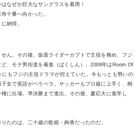
かはなぜか巨大なサングラスを着用！
麻布十番へ向かった。
りに納得。
。
くせん。その後、仮面ライダーカブトで主役を務め、フジ
、モテ男街道を驀進（ばくしん）。2008年はRoom Of
年早々にもフジの主役ドラマが控えていた。今もっとも勢いの
国子女で英語がペラペラ。サッカーもプロ級に上手く、桐
手権に出場。準決勝まで進出。その後、慶応大に進学し
降りたのは、二十歳の歌姫・絢香だったのだ。