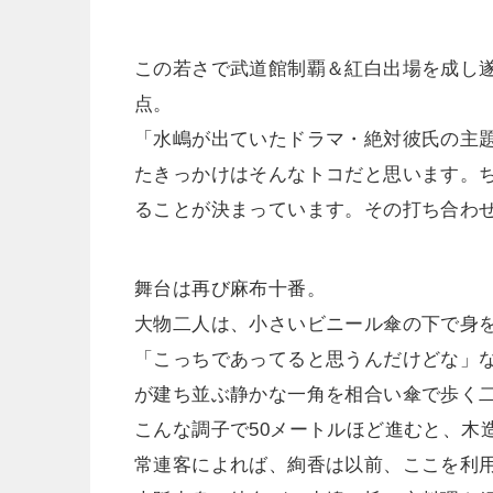
この若さで武道館制覇＆紅白出場を成し
点。
「水嶋が出ていたドラマ・絶対彼氏の主
たきっかけはそんなトコだと思います。
ることが決まっています。その打ち合わ
舞台は再び麻布十番。
大物二人は、小さいビニール傘の下で身
「こっちであってると思うんだけどな」
が建ち並ぶ静かな一角を相合い傘で歩く
こんな調子で50メートルほど進むと、木
常連客によれば、絢香は以前、ここを利