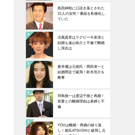
島田紳助に口説き落とされた
31人の女性！番組を私物化し
ていた
涼風真世はラグビー今泉清と
結婚も遠山祐介と不倫で離婚
し現在は
蒼井優は元彼氏・岡田准一と
結婚間近で破局！鈴木浩介を
略奪
羽鳥慎一は渡辺千穂と再婚！
前妻との離婚理由は束縛と不
倫
YOUは離婚・再婚の繰り返
し！彼氏ATSUSHIと破局し元