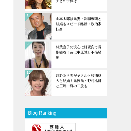
夫との子供は
山本太郎は元妻・割鞘朱璃と
結婚もスピード離婚！政治家
転身
林葉直子の現在は肝硬変で長
期療養！昔は中原誠と不倫騒
動
紺野あさ美がヤクルト杉浦稔
大と結婚！元彼氏・野村祐輔
と三嶋一輝の二股も
Blog Ranking