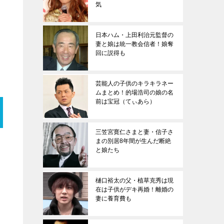
気
日本ハム・上田利治元監督の
妻と娘は統一教会信者！娘奪
回に説得も
芸能人の子供のキラキラネー
ムまとめ！的場浩司の娘の名
前は宝冠（てぃあら）
三笠宮寛仁さまと妻・信子さ
まの別居8年間が生んだ断絶
と娘たち
樋口裕太の父・植草克秀は現
在は子供がデキ再婚！離婚の
妻に養育費も