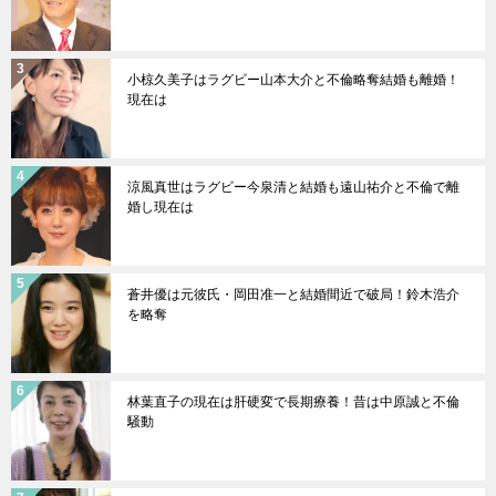
小椋久美子はラグビー山本大介と不倫略奪結婚も離婚！
現在は
涼風真世はラグビー今泉清と結婚も遠山祐介と不倫で離
婚し現在は
蒼井優は元彼氏・岡田准一と結婚間近で破局！鈴木浩介
を略奪
林葉直子の現在は肝硬変で長期療養！昔は中原誠と不倫
騒動