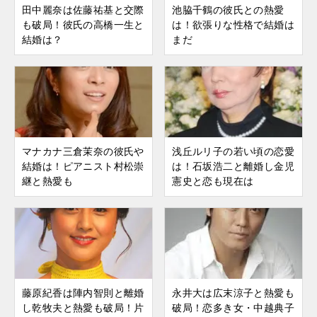
田中麗奈は佐藤祐基と交際
池脇千鶴の彼氏との熱愛
も破局！彼氏の高橋一生と
は！欲張りな性格で結婚は
結婚は？
まだ
マナカナ三倉茉奈の彼氏や
浅丘ルリ子の若い頃の恋愛
結婚は！ピアニスト村松崇
は！石坂浩二と離婚し金児
継と熱愛も
憲史と恋も現在は
藤原紀香は陣内智則と離婚
永井大は広末涼子と熱愛も
し乾牧夫と熱愛も破局！片
破局！恋多き女・中越典子