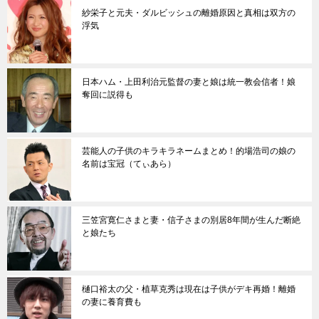
紗栄子と元夫・ダルビッシュの離婚原因と真相は双方の
浮気
日本ハム・上田利治元監督の妻と娘は統一教会信者！娘
奪回に説得も
芸能人の子供のキラキラネームまとめ！的場浩司の娘の
名前は宝冠（てぃあら）
三笠宮寛仁さまと妻・信子さまの別居8年間が生んだ断絶
と娘たち
樋口裕太の父・植草克秀は現在は子供がデキ再婚！離婚
の妻に養育費も