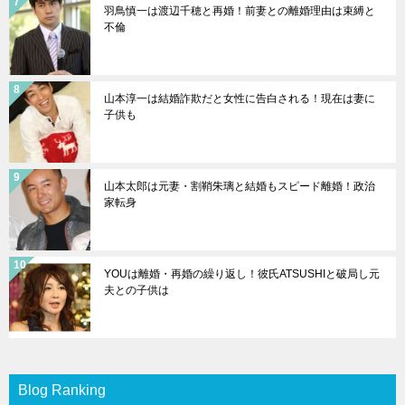
羽鳥慎一は渡辺千穂と再婚！前妻との離婚理由は束縛と
不倫
山本淳一は結婚詐欺だと女性に告白される！現在は妻に
子供も
山本太郎は元妻・割鞘朱璃と結婚もスピード離婚！政治
家転身
YOUは離婚・再婚の繰り返し！彼氏ATSUSHIと破局し元
夫との子供は
Blog Ranking