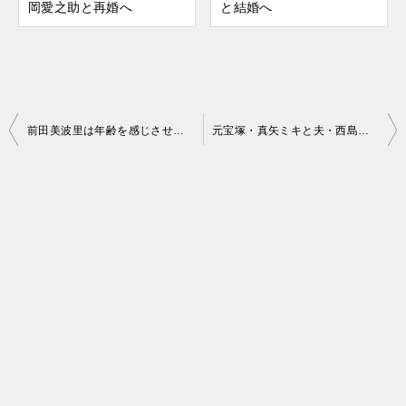
岡愛之助と再婚へ
と結婚へ
前田美波里は年齢を感じさせない美貌！還暦で資生堂CMに起用も
元宝塚・真矢ミキと夫・西島千博の結婚の馴れ初めや子供は
投
稿
ナ
ビ
ゲ
ー
シ
ョ
ン