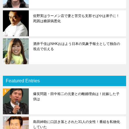
佐野実はラーメン店で妻と苦労も支那そばやは弟子に！
死因は糖尿病悪化
酒井千佳はNHKおはよう日本の気象予報士として独自の
視点で伝える
Featured Entries
爆笑問題・田中裕二の元妻との離婚理由は！妊娠した子
供は
島田紳助に口説き落とされた31人の女性！番組を私物化
していた