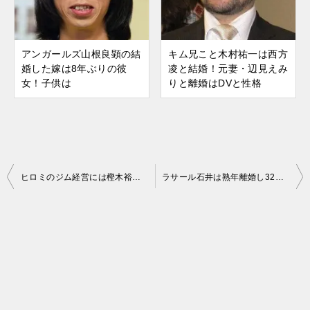
アンガールズ山根良顕の結
キム兄こと木村祐一は西方
婚した嫁は8年ぶりの彼
凌と結婚！元妻・辺見えみ
女！子供は
りと離婚はDVと性格
ヒロミのジム経営には樫木裕実と不倫報道も！妻・松本伊代は
ラサール石井は熟年離婚し32歳年下の嫁と再婚！結婚生活は
投
稿
ナ
ビ
ゲ
ー