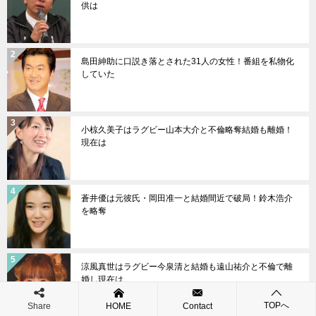
供は
島田紳助に口説き落とされた31人の女性！番組を私物化
していた
小椋久美子はラグビー山本大介と不倫略奪結婚も離婚！
現在は
蒼井優は元彼氏・岡田准一と結婚間近で破局！鈴木浩介
を略奪
涼風真世はラグビー今泉清と結婚も遠山祐介と不倫で離
婚し現在は
TOPへ
Share
HOME
Contact