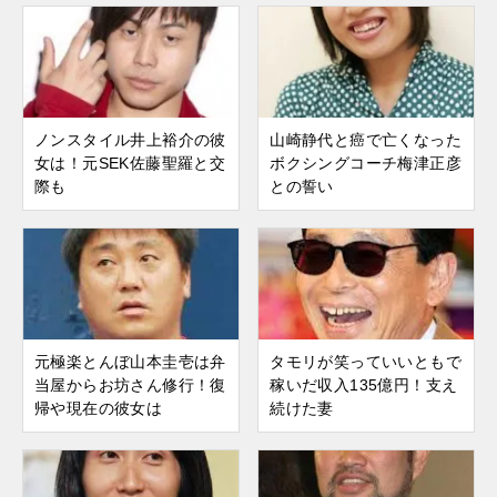
ノンスタイル井上裕介の彼
山崎静代と癌で亡くなった
女は！元SEK佐藤聖羅と交
ボクシングコーチ梅津正彦
際も
との誓い
元極楽とんぼ山本圭壱は弁
タモリが笑っていいともで
当屋からお坊さん修行！復
稼いだ収入135億円！支え
帰や現在の彼女は
続けた妻