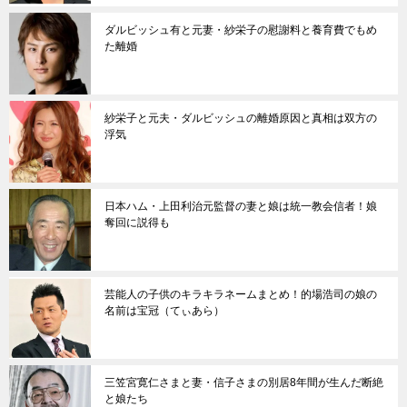
ダルビッシュ有と元妻・紗栄子の慰謝料と養育費でもめ
た離婚
紗栄子と元夫・ダルビッシュの離婚原因と真相は双方の
浮気
日本ハム・上田利治元監督の妻と娘は統一教会信者！娘
奪回に説得も
芸能人の子供のキラキラネームまとめ！的場浩司の娘の
名前は宝冠（てぃあら）
三笠宮寛仁さまと妻・信子さまの別居8年間が生んだ断絶
と娘たち