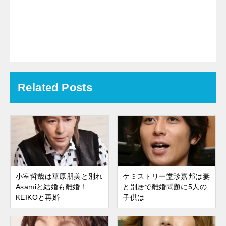
Related Posts
小室哲哉は華原朋美と別れ
ケミストリー堂珍嘉邦は妻
Asamiと結婚も離婚！
と別居で離婚問題に5人の
KEIKOと再婚
子供は