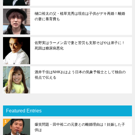
樋口裕太の父・植草克秀は現在は子供がデキ再婚！離婚
の妻に養育費も
佐野実はラーメン店で妻と苦労も支那そばやは弟子に！
死因は糖尿病悪化
酒井千佳はNHKおはよう日本の気象予報士として独自の
視点で伝える
Featured Entries
爆笑問題・田中裕二の元妻との離婚理由は！妊娠した子
供は