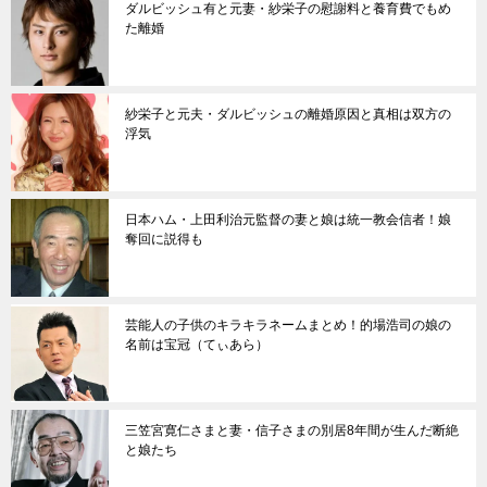
ダルビッシュ有と元妻・紗栄子の慰謝料と養育費でもめ
た離婚
紗栄子と元夫・ダルビッシュの離婚原因と真相は双方の
浮気
日本ハム・上田利治元監督の妻と娘は統一教会信者！娘
奪回に説得も
芸能人の子供のキラキラネームまとめ！的場浩司の娘の
名前は宝冠（てぃあら）
三笠宮寛仁さまと妻・信子さまの別居8年間が生んだ断絶
と娘たち