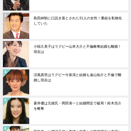
島田紳助に口説き落とされた31人の女性！番組を私物化
していた
小椋久美子はラグビー山本大介と不倫略奪結婚も離婚！
現在は
涼風真世はラグビー今泉清と結婚も遠山祐介と不倫で離
婚し現在は
蒼井優は元彼氏・岡田准一と結婚間近で破局！鈴木浩介
を略奪