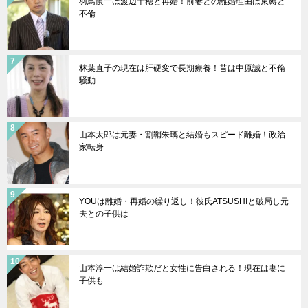
羽鳥慎一は渡辺千穂と再婚！前妻との離婚理由は束縛と
不倫
林葉直子の現在は肝硬変で長期療養！昔は中原誠と不倫
騒動
山本太郎は元妻・割鞘朱璃と結婚もスピード離婚！政治
家転身
YOUは離婚・再婚の繰り返し！彼氏ATSUSHIと破局し元
夫との子供は
山本淳一は結婚詐欺だと女性に告白される！現在は妻に
子供も