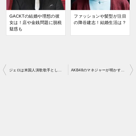
GACKTの結婚や理想の彼
ファッションや髪型が注目
女は！店や金銭問題に脱税
の降谷建志！結婚生活は？
疑惑も
ジェロは米国人演歌歌手としてブレイク！母に感謝し現在も活躍
AKB48のマネジャーが明かすギャラの仕組み！給料が安すぎる
投
稿
ナ
ビ
ゲ
ー
シ