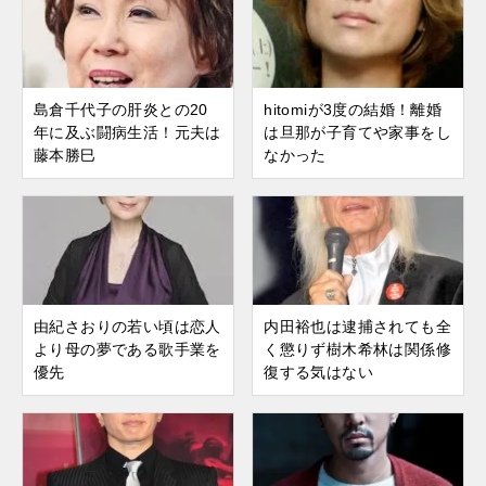
島倉千代子の肝炎との20
hitomiが3度の結婚！離婚
年に及ぶ闘病生活！元夫は
は旦那が子育てや家事をし
藤本勝巳
なかった
由紀さおりの若い頃は恋人
内田裕也は逮捕されても全
より母の夢である歌手業を
く懲りず樹木希林は関係修
優先
復する気はない