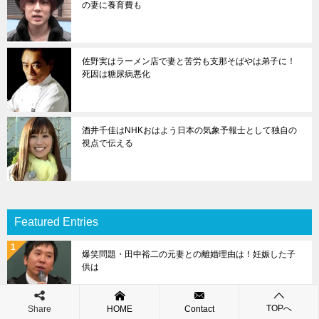
の妻に養育費も
佐野実はラーメン店で妻と苦労も支那そばやは弟子に！
死因は糖尿病悪化
酒井千佳はNHKおはよう日本の気象予報士として独自の
視点で伝える
Featured Entries
爆笑問題・田中裕二の元妻との離婚理由は！妊娠した子
供は
TOPへ
Share
HOME
Contact