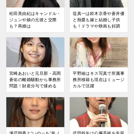
松田美由紀はキャンドル・
堤真一は鈴木京香や蒼井優
ジュンや娘の元彼と交際
と熱愛も嫁と結婚し子供
も？再婚は
も！ドラマや映画も好調
宮崎あおいと元旦那・高岡
平野綾はキス写真で所属事
蒼佑の離婚騒動から事務所
務所移籍も現在はミュージ
問題！財産分与で揉める
カルで活躍
瀬戸朝香と“いのっち”井ノ
武田鉄矢は心臓手術を先延