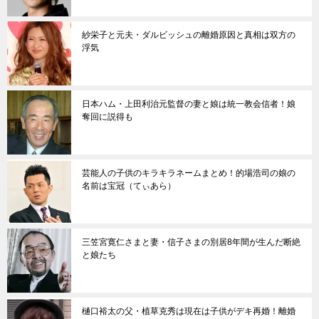
紗栄子と元夫・ダルビッシュの離婚原因と真相は双方の
浮気
日本ハム・上田利治元監督の妻と娘は統一教会信者！娘
奪回に説得も
芸能人の子供のキラキラネームまとめ！的場浩司の娘の
名前は宝冠（てぃあら）
三笠宮寛仁さまと妻・信子さまの別居8年間が生んだ断絶
と娘たち
樋口裕太の父・植草克秀は現在は子供がデキ再婚！離婚