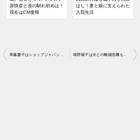
原快彦と昔の馴れ初めは！
ばし！妻と娘に支えられた
現在はCM復帰
入院生活
斉藤慶子はショップジャパン創業者と玉の輿再婚！現在生活は
南野陽子は夫との離婚危機も！亡くなった母と父の介護
投
稿
ナ
ビ
ゲ
ー
シ
ョ
ン