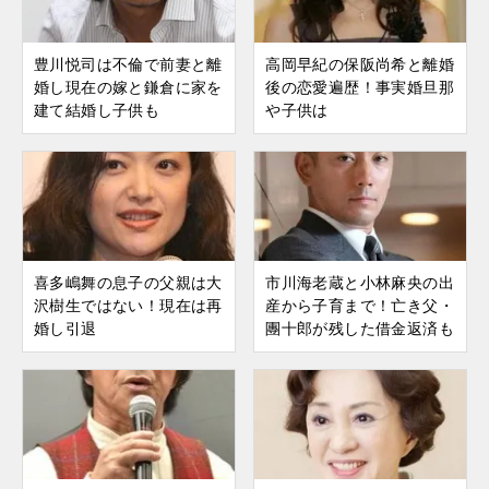
豊川悦司は不倫で前妻と離
高岡早紀の保阪尚希と離婚
婚し現在の嫁と鎌倉に家を
後の恋愛遍歴！事実婚旦那
建て結婚し子供も
や子供は
喜多嶋舞の息子の父親は大
市川海老蔵と小林麻央の出
沢樹生ではない！現在は再
産から子育まで！亡き父・
婚し引退
團十郎が残した借金返済も