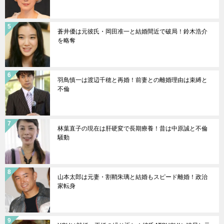
蒼井優は元彼氏・岡田准一と結婚間近で破局！鈴木浩介
を略奪
羽鳥慎一は渡辺千穂と再婚！前妻との離婚理由は束縛と
不倫
林葉直子の現在は肝硬変で長期療養！昔は中原誠と不倫
騒動
山本太郎は元妻・割鞘朱璃と結婚もスピード離婚！政治
家転身