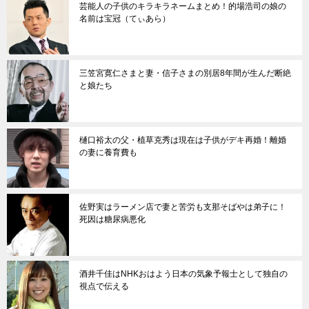
芸能人の子供のキラキラネームまとめ！的場浩司の娘の
名前は宝冠（てぃあら）
三笠宮寛仁さまと妻・信子さまの別居8年間が生んだ断絶
と娘たち
樋口裕太の父・植草克秀は現在は子供がデキ再婚！離婚
の妻に養育費も
佐野実はラーメン店で妻と苦労も支那そばやは弟子に！
死因は糖尿病悪化
酒井千佳はNHKおはよう日本の気象予報士として独自の
視点で伝える