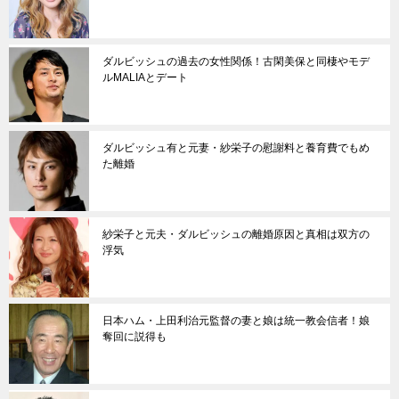
ダルビッシュの過去の女性関係！古閑美保と同棲やモデ
ルMALIAとデート
ダルビッシュ有と元妻・紗栄子の慰謝料と養育費でもめ
た離婚
紗栄子と元夫・ダルビッシュの離婚原因と真相は双方の
浮気
日本ハム・上田利治元監督の妻と娘は統一教会信者！娘
奪回に説得も