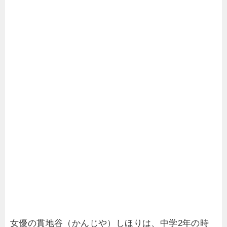
女優の貫地谷（かんじや）しほりは、中学2年の時