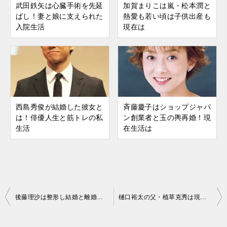
武田鉄矢は心臓手術を先延
加賀まりこは嵐・松本潤と
ばし！妻と娘に支えられた
熱愛も若い頃は子供出産も
入院生活
現在は
西島秀俊が結婚した彼女と
斉藤慶子はショップジャパ
は！俳優人生と筋トレの私
ン創業者と玉の輿再婚！現
生活
在生活は
後藤理沙は整形し結婚と離婚をテレビで告白も現在は再婚し子供も
樋口裕太の父・植草克秀は現在は子供がデキ再婚！離婚の妻に養育費も
投
稿