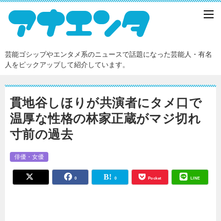
芸能ゴシップやエンタメ系のニュースで話題になった芸能人・有名
人をピックアップして紹介しています。
貫地谷しほりが共演者にタメ口で
温厚な性格の林家正蔵がマジ切れ
寸前の過去
俳優・女優
0
0
Pocket
LINE