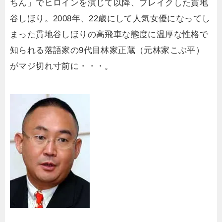
ちん」でヒロインを演じて以降、ブレイクした貫地
谷しほり。2008年、22歳にして人気女優になってし
まった貫地谷しほりの高飛車な態度に温厚な性格で
知られる落語家の9代目林家正蔵（元林家こぶ平）
がマジ切れ寸前に・・・。