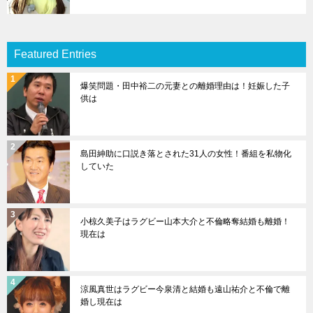
Featured Entries
爆笑問題・田中裕二の元妻との離婚理由は！妊娠した子
供は
島田紳助に口説き落とされた31人の女性！番組を私物化
していた
小椋久美子はラグビー山本大介と不倫略奪結婚も離婚！
現在は
涼風真世はラグビー今泉清と結婚も遠山祐介と不倫で離
婚し現在は