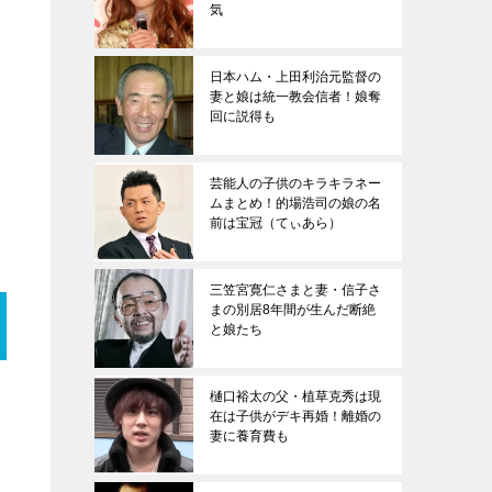
気
日本ハム・上田利治元監督の
妻と娘は統一教会信者！娘奪
回に説得も
芸能人の子供のキラキラネー
ムまとめ！的場浩司の娘の名
前は宝冠（てぃあら）
三笠宮寛仁さまと妻・信子さ
まの別居8年間が生んだ断絶
と娘たち
樋口裕太の父・植草克秀は現
在は子供がデキ再婚！離婚の
妻に養育費も