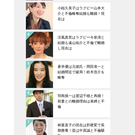
小椋久美子はラグビー山本大
介と不倫略奪結婚も離婚！現
在は
き
涼風真世はラグビー今泉清と
結婚も遠山祐介と不倫で離婚
し現在は
と
蒼井優は元彼氏・岡田准一と
結婚間近で破局！鈴木浩介を
略奪
羽鳥慎一は渡辺千穂と再婚！
前妻との離婚理由は束縛と不
倫
林葉直子の現在は肝硬変で長
期療養！昔は中原誠と不倫騒