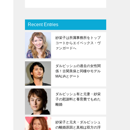
Recent Entries
紗栄子は所属事務所をトップ
コートからエイベックス・ヴ
ァンガードへ
ダルビッシュの過去の女性関
係！古閑美保と同棲やモデル
MALIAとデート
ダルビッシュ有と元妻・紗栄
子の慰謝料と養育費でもめた
離婚
紗栄子と元夫・ダルビッシュ
の離婚原因と真相は双方の浮