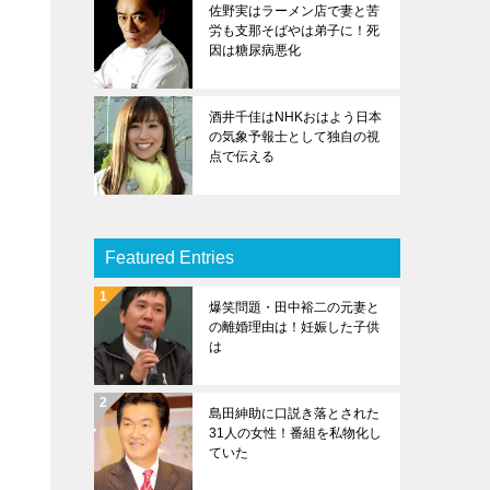
佐野実はラーメン店で妻と苦
労も支那そばやは弟子に！死
因は糖尿病悪化
酒井千佳はNHKおはよう日本
の気象予報士として独自の視
点で伝える
Featured Entries
マ
爆笑問題・田中裕二の元妻と
の離婚理由は！妊娠した子供
は
島田紳助に口説き落とされた
31人の女性！番組を私物化し
ていた