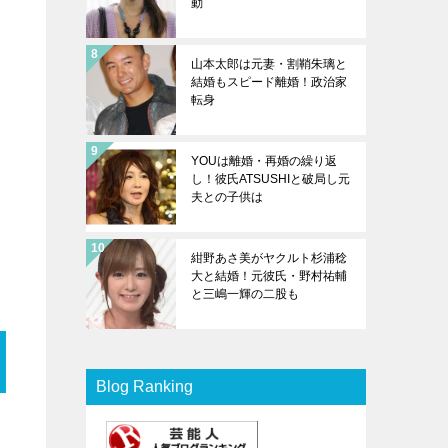
動
山本太郎は元妻・割鞘朱璃と
結婚もスピード離婚！政治家
転身
YOUは離婚・再婚の繰り返
し！彼氏ATSUSHIと破局し元
夫との子供は
紺野あさ美がヤクルト杉浦稔
大と結婚！元彼氏・野村祐輔
と三嶋一輝の二股も
Blog Ranking