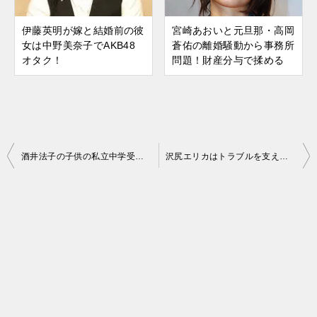
伊藤英明が嫁と結婚前の彼
宮崎あおいと元旦那・高岡
女は中野美奈子でAKB48
蒼佑の離婚騒動から事務所
オタク！
問題！財産分与で揉める
酒井法子の子供の私立中学受験奮闘！長男が選んだのは学費が安いところ
沢尻エリカはトラブルを支えた母のためにレストラン開業の夢も
投
稿
ナ
ビ
ゲ
ー
シ