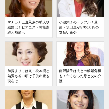
マナカナ三倉茉奈の彼氏や
小池栄子のトラブル！旦
結婚は！ピアニスト村松崇
那・坂田亘が5700万円の
継と熱愛も
支払い命令
加賀まりこは嵐・松本潤と
南野陽子は夫との離婚危機
熱愛も若い頃は子供出産も
も！亡くなった母と父の介
現在は
護