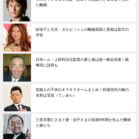
た離婚
紗栄子と元夫・ダルビッシュの離婚原因と真相は双方の
浮気
日本ハム・上田利治元監督の妻と娘は統一教会信者！娘
奪回に説得も
芸能人の子供のキラキラネームまとめ！的場浩司の娘の
名前は宝冠（てぃあら）
三笠宮寛仁さまと妻・信子さまの別居8年間が生んだ断絶
と娘たち