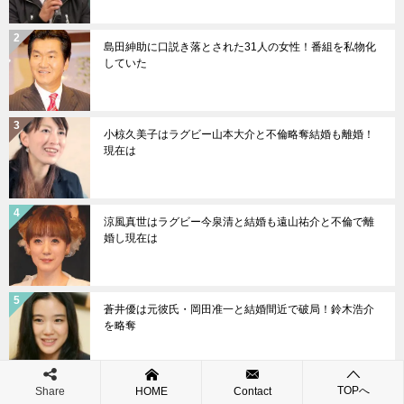
島田紳助に口説き落とされた31人の女性！番組を私物化
していた
小椋久美子はラグビー山本大介と不倫略奪結婚も離婚！
現在は
涼風真世はラグビー今泉清と結婚も遠山祐介と不倫で離
婚し現在は
蒼井優は元彼氏・岡田准一と結婚間近で破局！鈴木浩介
を略奪
TOPへ
Share
HOME
Contact
羽鳥慎一は渡辺千穂と再婚！前妻との離婚理由は束縛と