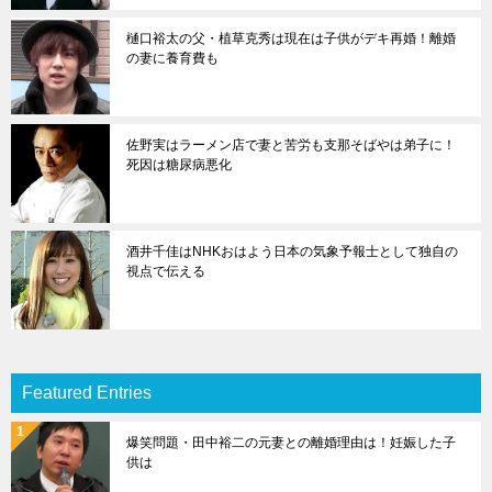
樋口裕太の父・植草克秀は現在は子供がデキ再婚！離婚
の妻に養育費も
佐野実はラーメン店で妻と苦労も支那そばやは弟子に！
死因は糖尿病悪化
酒井千佳はNHKおはよう日本の気象予報士として独自の
視点で伝える
Featured Entries
爆笑問題・田中裕二の元妻との離婚理由は！妊娠した子
供は