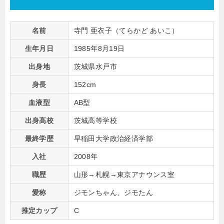
名前
寺門 亜衣子（てらかど あいこ）
生年月日
1985年8月19日
出身地
茨城県水戸市
身長
152cm
血液型
AB型
出身高校
茨城高等学校
最終学歴
早稲田大学政治経済学部
入社
2008年
職歴
山形→札幌→東京アナウンス室
愛称
ジモンちゃん、ジモたん
推定カップ
C