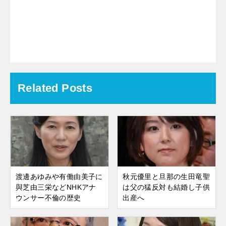
Related Posts
渡邊あゆみや有働由美子に
秋元優里と旦那の生田竜聖
與芝由三栄などNHKアナ
は父の猛反対も結婚し子供
ウンサー不倫の歴史
出産へ