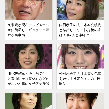
久米宏が現在テレビやラジ
内田恭子の夫・木本公敏氏
オに復帰しレギュラー出演
と結婚しフリー転身後の今
する裏事情
は子供2人と豪邸に
NHK黒崎めぐみ（独身）
松村未央アナは上質な色気
と青山祐子（産休）など仲
を放つ！推定Dカップに彼
が悪いと噂の女子アナ派閥
氏は