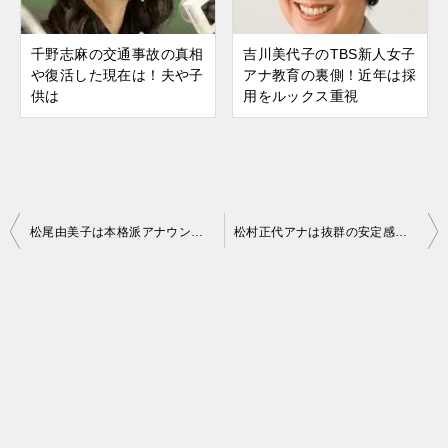
千野志麻の交通事故の真相
吉川美代子のTBS新人女子
や復活した現在は！夫や子
アナ教育の裏側！近年は採
供は
用をルックス重視
松尾由美子は本格派アナウンサーも彼氏に結婚は！新潟のホテルでスキャンダル
松村正代アナは抜群の安定感を誇る優等生！結婚は
投
稿
ナ
ビ
ゲ
ー
シ