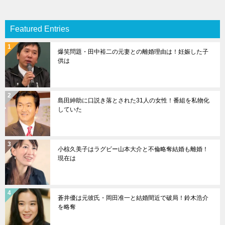
Featured Entries
爆笑問題・田中裕二の元妻との離婚理由は！妊娠した子
供は
島田紳助に口説き落とされた31人の女性！番組を私物化
していた
小椋久美子はラグビー山本大介と不倫略奪結婚も離婚！
現在は
蒼井優は元彼氏・岡田准一と結婚間近で破局！鈴木浩介
を略奪