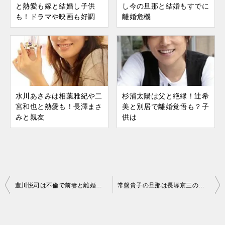
と熱愛も嫁と結婚し子供
し今の旦那と結婚もすでに
も！ドラマや映画も好調
離婚危機
水川あさみは相葉雅紀や二
杉浦太陽は父と絶縁！辻希
宮和也と熱愛も！長澤まさ
美と別居で離婚覚悟も？子
みと親友
供は
豊川悦司は不倫で前妻と離婚し現在の嫁と鎌倉に家を建て結婚し子供も
常盤貴子の旦那は長塚京三の息子・長塚圭史！子供は
投
稿
ナ