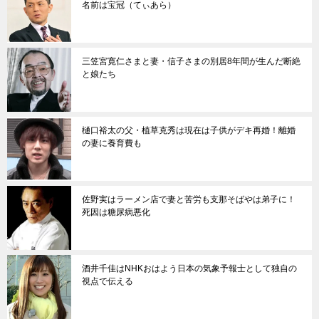
名前は宝冠（てぃあら）
三笠宮寛仁さまと妻・信子さまの別居8年間が生んだ断絶
と娘たち
樋口裕太の父・植草克秀は現在は子供がデキ再婚！離婚
の妻に養育費も
佐野実はラーメン店で妻と苦労も支那そばやは弟子に！
死因は糖尿病悪化
酒井千佳はNHKおはよう日本の気象予報士として独自の
視点で伝える