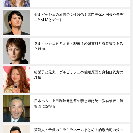
ダルビッシュの過去の女性関係！古閑美保と同棲やモデ
ルMALIAとデート
ダルビッシュ有と元妻・紗栄子の慰謝料と養育費でもめ
た離婚
紗栄子と元夫・ダルビッシュの離婚原因と真相は双方の
浮気
日本ハム・上田利治元監督の妻と娘は統一教会信者！娘
奪回に説得も
芸能人の子供のキラキラネームまとめ！的場浩司の娘の