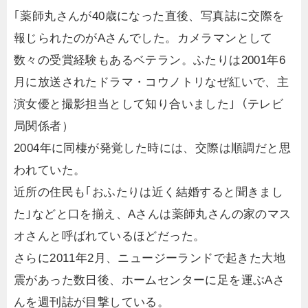
｢薬師丸さんが40歳になった直後、写真誌に交際を
報じられたのがAさんでした。カメラマンとして
数々の受賞経験もあるベテラン。ふたりは2001年6
月に放送されたドラマ・コウノトリなぜ紅いで、主
演女優と撮影担当として知り合いました｣（テレビ
局関係者）
2004年に同棲が発覚した時には、交際は順調だと思
われていた。
近所の住民も｢おふたりは近く結婚すると聞きまし
た｣などと口を揃え、Aさんは薬師丸さんの家のマス
オさんと呼ばれているほどだった。
さらに2011年2月、ニュージーランドで起きた大地
震があった数日後、ホームセンターに足を運ぶAさ
んを週刊誌が目撃している。