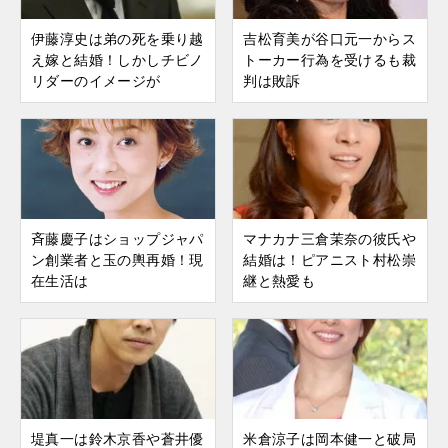
伊藤淳史は弟の死を乗り越
吉松育美が谷口元一からス
え嫁と結婚！しかしチビノ
トーカー行為を受けるも裁
リダーのイメージが
判は敗訴
斉藤慶子はショップジャパ
マナカナ三倉茉奈の彼氏や
ン創業者と玉の輿再婚！現
結婚は！ピアニスト村松崇
在生活は
継と熱愛も
堤真一は鈴木京香や蒼井優
米倉涼子は岡本健一と破局