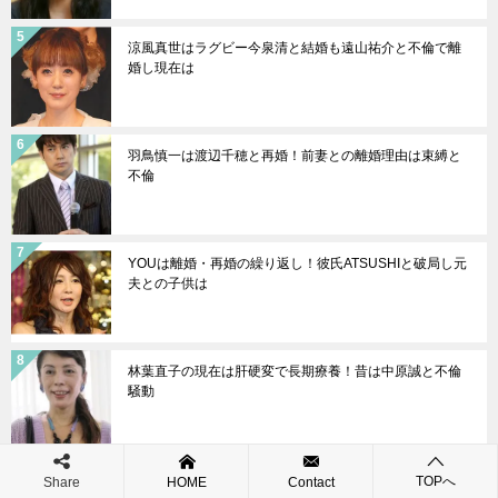
涼風真世はラグビー今泉清と結婚も遠山祐介と不倫で離
婚し現在は
羽鳥慎一は渡辺千穂と再婚！前妻との離婚理由は束縛と
不倫
YOUは離婚・再婚の繰り返し！彼氏ATSUSHIと破局し元
夫との子供は
林葉直子の現在は肝硬変で長期療養！昔は中原誠と不倫
騒動
山本太郎は元妻・割鞘朱璃と結婚もスピード離婚！政治
TOPへ
Share
HOME
Contact