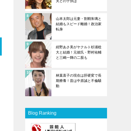
夫との子供は
山本太郎は元妻・割鞘朱璃と
結婚もスピード離婚！政治家
転身
紺野あさ美がヤクルト杉浦稔
大と結婚！元彼氏・野村祐輔
と三嶋一輝の二股も
ら
林葉直子の現在は肝硬変で長
期療養！昔は中原誠と不倫騒
動
Blog Ranking