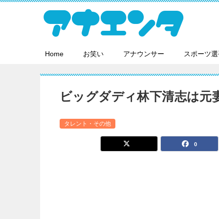
Home
お笑い
アナウンサー
スポーツ選
ビッグダディ林下清志は元
タレント・その他
0