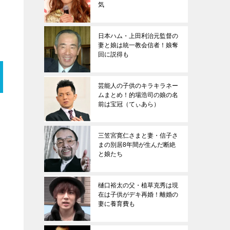
気
日本ハム・上田利治元監督の
妻と娘は統一教会信者！娘奪
回に説得も
芸能人の子供のキラキラネー
ムまとめ！的場浩司の娘の名
前は宝冠（てぃあら）
三笠宮寛仁さまと妻・信子さ
まの別居8年間が生んだ断絶
と娘たち
樋口裕太の父・植草克秀は現
在は子供がデキ再婚！離婚の
妻に養育費も