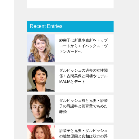
Recent Entries
紗栄子は所属事務所をトップ
コートからエイベックス・ヴ
ァンガードへ
ダルビッシュの過去の女性関
係！古閑美保と同棲やモデル
MALIAとデート
ダルビッシュ有と元妻・紗栄
子の慰謝料と養育費でもめた
離婚
紗栄子と元夫・ダルビッシュ
の離婚原因と真相は双方の浮