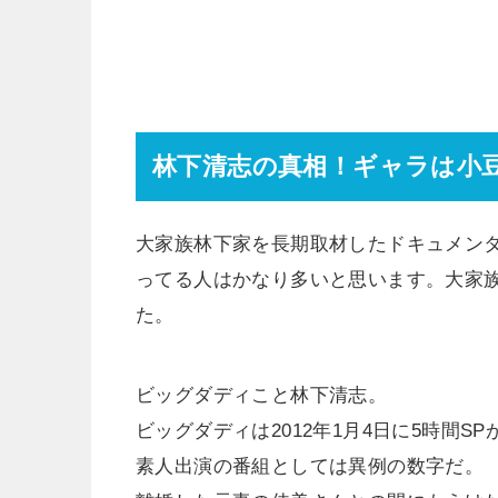
林下清志の真相！ギャラは小
大家族林下家を長期取材したドキュメン
ってる人はかなり多いと思います。大家
た。
ビッグダディこと林下清志。
ビッグダディは2012年1月4日に5時間S
素人出演の番組としては異例の数字だ。