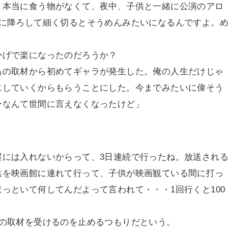
、本当に食う物がなくて、夜中、子供と一緒に公演のアロ
枚に降ろして細く切るとそうめんみたいになるんですよ。
」
かげで楽になったのだろうか？
島の取材から初めてギャラが発生した。俺の人生だけじゃ
にしていくからもらうことにした。今までみたいに偉そう
ーなんて世間に言えなくなったけど」
。
屋には入れないからって、3日連続で行ったね。放送され
供を映画館に連れて行って、子供が映画観ている間に打っ
っといて何してんだよって言われて・・・1回行くと100
局の取材を受けるのを止めるつもりだという。