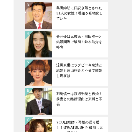
島田紳助に口説き落とされた
31人の女性！番組を私物化し
ていた
蒼井優は元彼氏・岡田准一と
結婚間近で破局！鈴木浩介を
略奪
涼風真世はラグビー今泉清と
結婚も遠山祐介と不倫で離婚
し現在は
羽鳥慎一は渡辺千穂と再婚！
前妻との離婚理由は束縛と不
倫
YOUは離婚・再婚の繰り返
し！彼氏ATSUSHIと破局し元