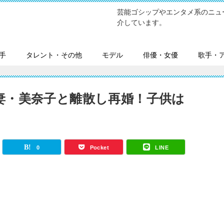
芸能ゴシップやエンタメ系のニュ
介しています。
手
タレント・その他
モデル
俳優・女優
歌手・
妻・美奈子と離散し再婚！子供は
0
Pocket
LINE