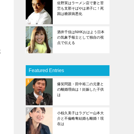
佐野実はラーメン店で妻と苦
労も支那そばやは弟子に！死
因は糖尿病悪化
酒井千佳はNHKおはよう日本
の気象予報士として独自の視
点で伝える
歳
Featured Entries
爆笑問題・田中裕二の元妻と
の離婚理由は！妊娠した子供
は
小椋久美子はラグビー山本大
介と不倫略奪結婚も離婚！現
在は