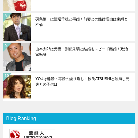
羽鳥慎一は渡辺千穂と再婚！前妻との離婚理由は束縛と
不倫
山本太郎は元妻・割鞘朱璃と結婚もスピード離婚！政治
家転身
YOUは離婚・再婚の繰り返し！彼氏ATSUSHIと破局し元
夫との子供は
Blog Ranking