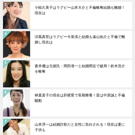
小椋久美子はラグビー山本大介と不倫略奪結婚も離婚！
現在は
涼風真世はラグビー今泉清と結婚も遠山祐介と不倫で離
婚し現在は
蒼井優は元彼氏・岡田准一と結婚間近で破局！鈴木浩介
を略奪
林葉直子の現在は肝硬変で長期療養！昔は中原誠と不倫
騒動
山本淳一は結婚詐欺だと女性に告白される！現在は妻に
子供も