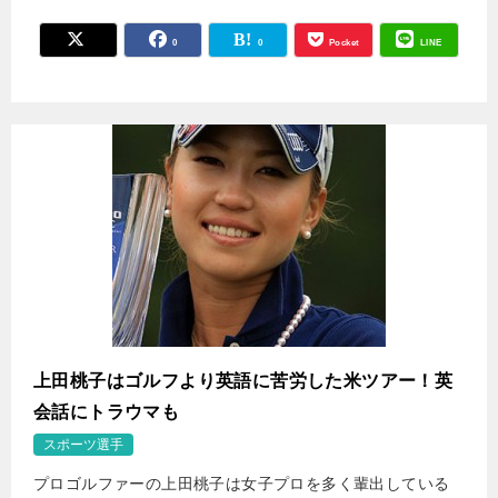
0
0
Pocket
LINE
上田桃子はゴルフより英語に苦労した米ツアー！英
会話にトラウマも
スポーツ選手
プロゴルファーの上田桃子は女子プロを多く輩出している