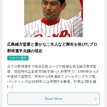
広島緒方監督と妻かなこ夫人など脚光を浴びたプロ
野球選手夫婦の現在
スポーツ選手
元プロ野球選手で現在広島カープで指揮を執る緒方孝市監
督。現役時代は走攻守3拍子揃った外野手で、1995年から3
年連続で盗塁王。同年から5年連続でゴールデングラブ賞。
バッティングは1999年には本塁打を量産。打率は3割を越
[…]
Read More