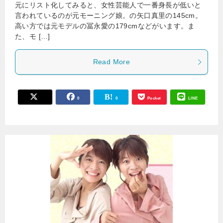
元にリスト化してみると、女性芸能人で一番身長が低いと
言われているのが元モーニング娘。の矢口真里の145cm。
高い方では元モデルの冨永愛の179cmなどがいます。ま
た、モ […]
Read More
0
0
Pocket
LINE