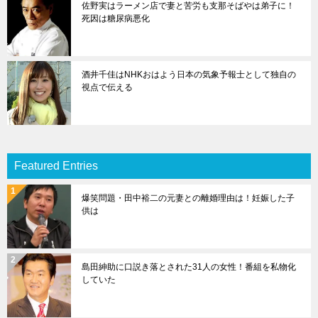
佐野実はラーメン店で妻と苦労も支那そばやは弟子に！
死因は糖尿病悪化
酒井千佳はNHKおはよう日本の気象予報士として独自の
視点で伝える
Featured Entries
爆笑問題・田中裕二の元妻との離婚理由は！妊娠した子
供は
島田紳助に口説き落とされた31人の女性！番組を私物化
していた