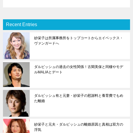
Recent Entries
紗栄子は所属事務所をトップコートからエイベックス・
ヴァンガードへ
ダルビッシュの過去の女性関係！古閑美保と同棲やモデ
ルMALIAとデート
ダルビッシュ有と元妻・紗栄子の慰謝料と養育費でもめ
た離婚
紗栄子と元夫・ダルビッシュの離婚原因と真相は双方の
浮気