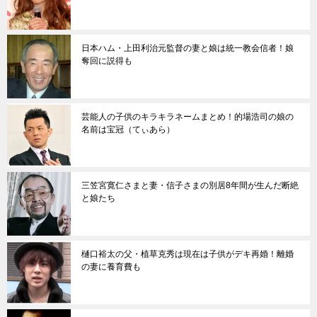
日本ハム・上田利治元監督の妻と娘は統一教会信者！娘
奪回に説得も
芸能人の子供のキラキラネームまとめ！的場浩司の娘の
名前は宝冠（てぃあら）
三笠宮寛仁さまと妻・信子さまの別居8年間が生んだ断絶
と娘たち
樋口裕太の父・植草克秀は現在は子供がデキ再婚！離婚
の妻に養育費も