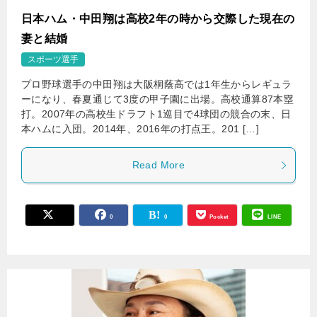
日本ハム・中田翔は高校2年の時から交際した現在の
妻と結婚
スポーツ選手
プロ野球選手の中田翔は大阪桐蔭高では1年生からレギュラ
ーになり、春夏通じて3度の甲子園に出場。高校通算87本塁
打。2007年の高校生ドラフト1巡目で4球団の競合の末、日
本ハムに入団。2014年、2016年の打点王。201 […]
Read More
0
0
Pocket
LINE