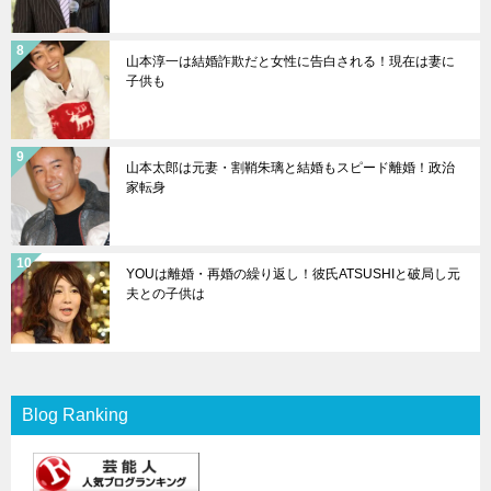
山本淳一は結婚詐欺だと女性に告白される！現在は妻に
子供も
山本太郎は元妻・割鞘朱璃と結婚もスピード離婚！政治
家転身
YOUは離婚・再婚の繰り返し！彼氏ATSUSHIと破局し元
夫との子供は
Blog Ranking