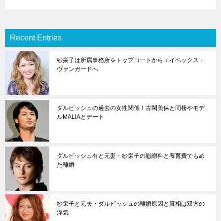
Recent Entries
紗栄子は所属事務所をトップコートからエイベックス・
ヴァンガードへ
ダルビッシュの過去の女性関係！古閑美保と同棲やモデ
ルMALIAとデート
ダルビッシュ有と元妻・紗栄子の慰謝料と養育費でもめ
た離婚
紗栄子と元夫・ダルビッシュの離婚原因と真相は双方の
浮気