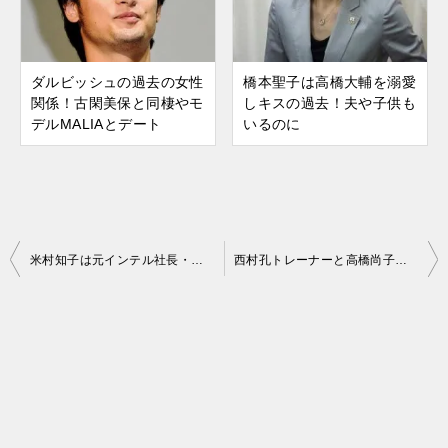
ダルビッシュの過去の女性
橋本聖子は高橋大輔を溺愛
関係！古閑美保と同棲やモ
しキスの過去！夫や子供も
デルMALIAとデート
いるのに
米村知子は元インテル社長・吉田和正と不倫も！医者と結婚も離婚
西村孔トレーナーと高橋尚子の結婚は！恩師の小出監督が語る
投
稿
ナ
ビ
ゲ
ー