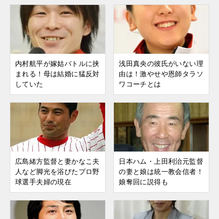
内村航平が嫁姑バトルに挟
浅田真央の彼氏がいない理
まれる！母は結婚に猛反対
由は！激やせや恩師タラソ
していた
ワコーチとは
広島緒方監督と妻かなこ夫
日本ハム・上田利治元監督
人など脚光を浴びたプロ野
の妻と娘は統一教会信者！
球選手夫婦の現在
娘奪回に説得も