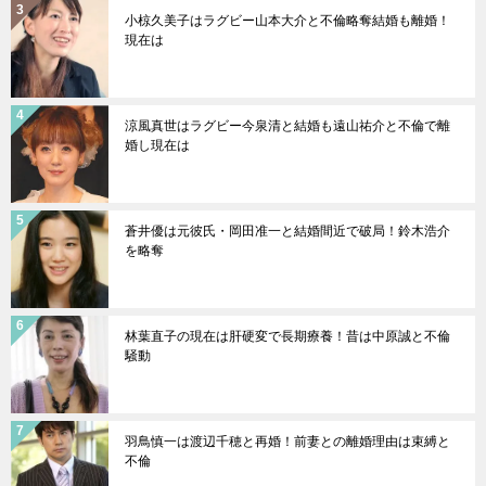
小椋久美子はラグビー山本大介と不倫略奪結婚も離婚！
現在は
涼風真世はラグビー今泉清と結婚も遠山祐介と不倫で離
婚し現在は
蒼井優は元彼氏・岡田准一と結婚間近で破局！鈴木浩介
を略奪
林葉直子の現在は肝硬変で長期療養！昔は中原誠と不倫
騒動
羽鳥慎一は渡辺千穂と再婚！前妻との離婚理由は束縛と
不倫