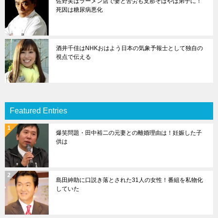
佐野実はラーメン店で妻と苦労も支那そばやは弟子に！
死因は糖尿病悪化
酒井千佳はNHKおはよう日本の気象予報士として独自の
視点で伝える
Featured Entries
爆笑問題・田中裕二の元妻との離婚理由は！妊娠した子
供は
島田紳助に口説き落とされた31人の女性！番組を私物化
していた