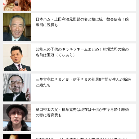
日本ハム・上田利治元監督の妻と娘は統一教会信者！娘
奪回に説得も
芸能人の子供のキラキラネームまとめ！的場浩司の娘の
名前は宝冠（てぃあら）
三笠宮寛仁さまと妻・信子さまの別居8年間が生んだ断絶
と娘たち
樋口裕太の父・植草克秀は現在は子供がデキ再婚！離婚
の妻に養育費も